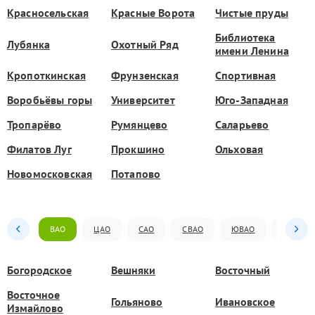
Красносельская
Красные Ворота
Чистые пруды
Библиотека
Лубянка
Охотный Ряд
имени Ленина
Кропоткинская
Фрунзенская
Спортивная
Воробьёвы горы
Университет
Юго-Западная
Тропарёво
Румянцево
Саларьево
Филатов Луг
Прокшино
Ольховая
Новомосковская
Потапово
ВАО
ЦАО
САО
СВАО
ЮВАО
ЮАО
Богородское
Вешняки
Восточный
Восточное
Гольяново
Ивановское
Измайлово