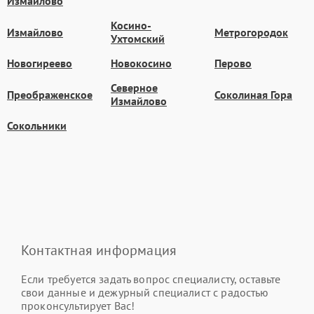
Измайлово
Косино-
Измайлово
Метрогородок
Ухтомский
Новогиреево
Новокосино
Перово
Северное
Преображенское
Соколиная Гора
Измайлово
Сокольники
Контактная информация
Если требуется задать вопрос специалисту, оставьте
свои данные и дежурный специалист с радостью
проконсультирует Вас!