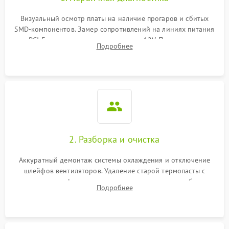
Визуальный осмотр платы на наличие прогаров и сбитых
SMD-компонентов. Замер сопротивлений на линиях питания
PCI-E и дополнительных разъемах 12V. Проверка на
Подробнее
короткое замыкание основных дросселей питания GPU и
памяти.
2. Разборка и очистка
Аккуратный демонтаж системы охлаждения и отключение
шлейфов вентиляторов. Удаление старой термопасты с
кристалла графического чипа и термопрокладок с банок
Подробнее
памяти и зоны VRM. Очистка платы от пыли и окислов.