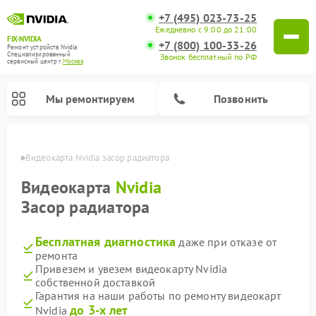
+7 (495) 023-73-25
Ежедневно с 9:00 до 21:00
FIX-NVIDIA
+7 (800) 100-33-26
Ремонт устройств Nvidia
Специализированный
Звонок бесплатный по РФ
cервисный центр г.
Москва
Мы ремонтируем
Позвонить
оскве
Видеокарта Nvidia засор радиатора
Видеокарта
Nvidia
Засор радиатора
Бесплатная диагностика
даже при отказе от
ремонта
Привезем и увезем видеокарту Nvidia
собственной доставкой
Гарантия на наши работы по ремонту видеокарт
до 3-х лет
Nvidia