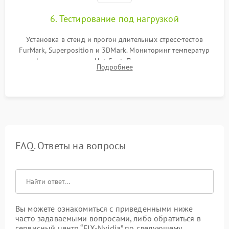
6. Тестирование под нагрузкой
Установка в стенд и прогон длительных стресс-тестов
FurMark, Superposition и 3DMark. Мониторинг температур
графического чипа и Hot Spot. Проверка на отсутствие
Подробнее
артефактов изображения, вылетов драйвера и зависаний.
FAQ. Ответы на вопросы
Вы можете ознакомиться с приведенными ниже
часто задаваемыми вопросами, либо обратиться в
сервисный центр “FIX-Nvidia” по следующему