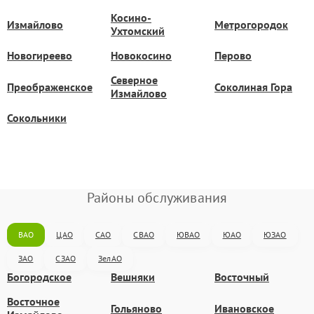
Косино-
Измайлово
Метрогородок
Ухтомский
Новогиреево
Новокосино
Перово
Северное
Преображенское
Соколиная Гора
Измайлово
Сокольники
Районы обслуживания
ВАО
ЦАО
САО
СВАО
ЮВАО
ЮАО
ЮЗАО
ЗАО
СЗАО
ЗелАО
Богородское
Вешняки
Восточный
Восточное
Гольяново
Ивановское