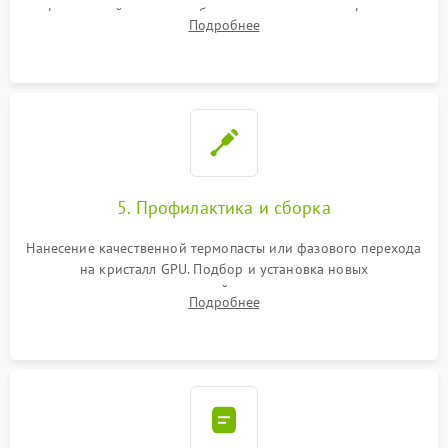
инфракрасной станции реболлинг или замена графического
Подробнее
чипа и дефектной памяти GDDR. Прошивка BIOS
программатором.
5. Профилактика и сборка
Нанесение качественной термопасты или фазового перехода
на кристалл GPU. Подбор и установка новых
термопрокладок правильной толщины на память и цепи
Подробнее
питания. Монтаж радиатора и бэкплейта, подключение и
проверка кулеров.