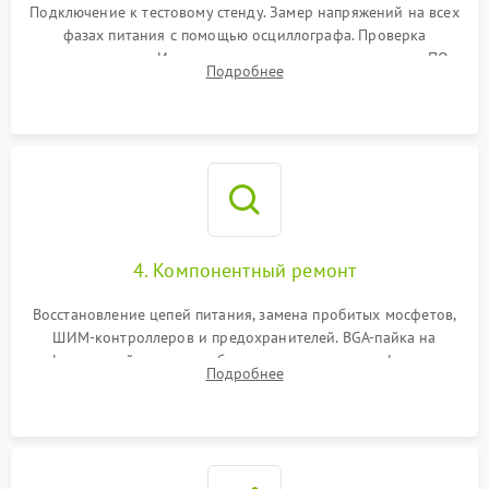
Подключение к тестовому стенду. Замер напряжений на всех
фазах питания с помощью осциллографа. Проверка
инициализации. Использование специализированного ПО
Подробнее
MATS
4. Компонентный ремонт
Восстановление цепей питания, замена пробитых мосфетов,
ШИМ-контроллеров и предохранителей. BGA-пайка на
инфракрасной станции реболлинг или замена графического
Подробнее
чипа и дефектной памяти GDDR. Прошивка BIOS
программатором.