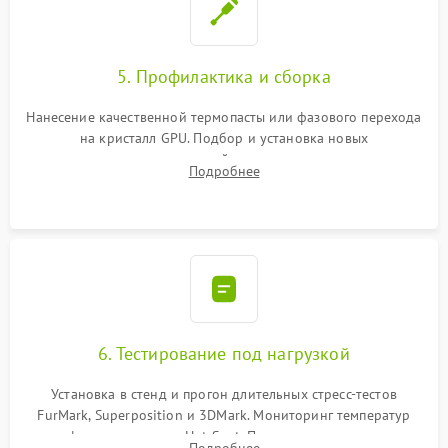
5. Профилактика и сборка
Нанесение качественной термопасты или фазового перехода
на кристалл GPU. Подбор и установка новых
термопрокладок правильной толщины на память и цепи
Подробнее
питания. Монтаж радиатора и бэкплейта, подключение и
проверка кулеров.
6. Тестирование под нагрузкой
Установка в стенд и прогон длительных стресс-тестов
FurMark, Superposition и 3DMark. Мониторинг температур
графического чипа и Hot Spot. Проверка на отсутствие