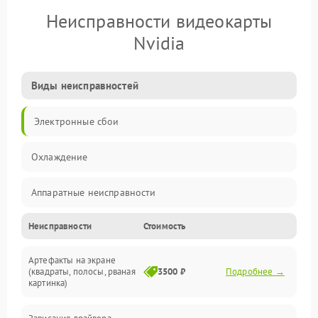
Неисправности видеокарты
Nvidia
Виды неисправностей
Электронные сбои
Охлаждение
Аппаратные неисправности
Неисправности
Стоимость
Перегрев и термопроблемы
Артефакты на экране
Видео
(квадраты, полосы, рваная
3500 ₽
Подробнее →
картинка)
Программные ошибки