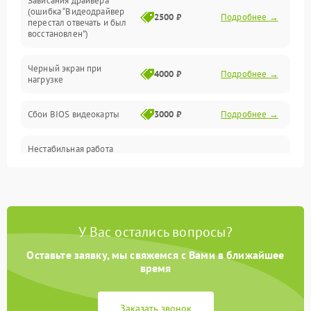
Зависания драйвера
(ошибка “Видеодрайвер
Интерфейсные и коммуникационные проблемы
2500 ₽
Подробнее →
перестал отвечать и был
восстановлен”)
Питание
Черный экран при
4000 ₽
Подробнее →
нагрузке
Электропитание
Сбои BIOS видеокарты
3000 ₽
Подробнее →
ПО
Нестабильная работа
Электронные компоненты
после обновления
2000 ₽
Подробнее →
драйверов
Интерфейсы
Общие поломки
У Вас остались вопросы?
Оставьте заявку, мы свяжемся с Вами в ближайшее
Система охлаждения
время
Экран (дисплей)
Заказать звонок