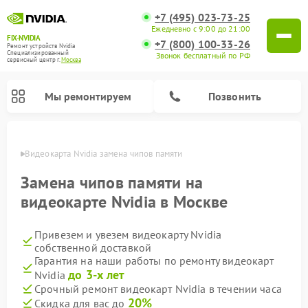
+7 (495) 023-73-25
Ежедневно с 9:00 до 21:00
FIX-NVIDIA
+7 (800) 100-33-26
Ремонт устройств Nvidia
Специализированный
Звонок бесплатный по РФ
cервисный центр г.
Москва
Мы ремонтируем
Позвонить
оскве
Видеокарта Nvidia замена чипов памяти
Замена чипов памяти на
видеокарте Nvidia в Москве
Привезем и увезем видеокарту Nvidia
собственной доставкой
Гарантия на наши работы по ремонту видеокарт
до 3-х лет
Nvidia
Срочный ремонт видеокарт Nvidia в течении часа
20%
Скидка для вас до