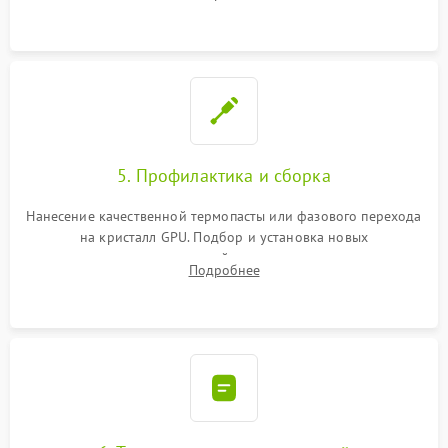
чипа и дефектной памяти GDDR. Прошивка BIOS
программатором.
5. Профилактика и сборка
Нанесение качественной термопасты или фазового перехода
на кристалл GPU. Подбор и установка новых
термопрокладок правильной толщины на память и цепи
Подробнее
питания. Монтаж радиатора и бэкплейта, подключение и
проверка кулеров.