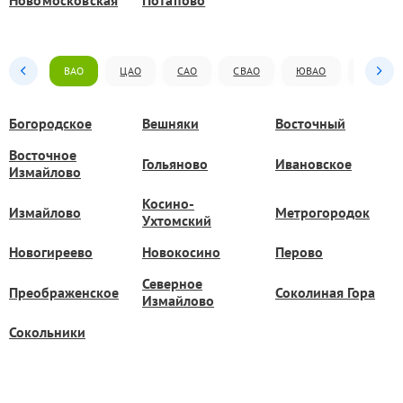
Новомосковская
Потапово
ВАО
ЦАО
САО
СВАО
ЮВАО
ЮАО
Богородское
Вешняки
Восточный
Восточное
Гольяново
Ивановское
Измайлово
Косино-
Измайлово
Метрогородок
Ухтомский
Новогиреево
Новокосино
Перово
Северное
Преображенское
Соколиная Гора
Измайлово
Сокольники