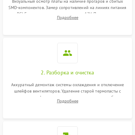
Визуальный осмотр платы на наличие прогаров и сбитых
SMD-компонентов. Замер сопротивлений на линиях питания
Механические повреждения
PCI-E и дополнительных разъемах 12V. Проверка на
Подробнее
короткое замыкание основных дросселей питания GPU и
Режим работы
памяти.
ПО/Микропрограмма
2. Разборка и очистка
Аккуратный демонтаж системы охлаждения и отключение
шлейфов вентиляторов. Удаление старой термопасты с
кристалла графического чипа и термопрокладок с банок
Подробнее
памяти и зоны VRM. Очистка платы от пыли и окислов.