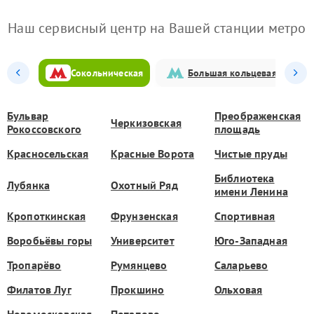
Наш сервисный центр на Вашей станции метро
Сокольническая
Большая кольцевая
Бульвар
Преображенская
Черкизовская
Рокоссовского
площадь
Красносельская
Красные Ворота
Чистые пруды
Библиотека
Лубянка
Охотный Ряд
имени Ленина
Кропоткинская
Фрунзенская
Спортивная
Воробьёвы горы
Университет
Юго-Западная
Тропарёво
Румянцево
Саларьево
Филатов Луг
Прокшино
Ольховая