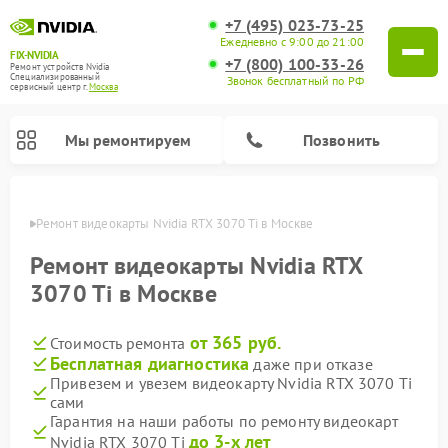
+7 (495) 023-73-25
Ежедневно с 9:00 до 21:00
FIX-NVIDIA
+7 (800) 100-33-26
Ремонт устройств Nvidia
Специализированный
Звонок бесплатный по РФ
cервисный центр г.
Москва
Мы ремонтируем
Позвонить
оскве
Ремонт видеокарты Nvidia RTX 3070 Ti в Москве
Ремонт видеокарты Nvidia RTX
3070 Ti в Москве
от 365 руб.
Стоимость ремонта
Бесплатная диагностика
даже при отказе
Привезем и увезем видеокарту Nvidia RTX 3070 Ti
сами
Гарантия на наши работы по ремонту видеокарт
до 3-х лет
Nvidia RTX 3070 Ti