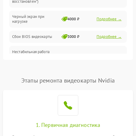
восстановлен”)
Питание
Черный экран при
4000 ₽
Подробнее →
нагрузке
Электропитание
Сбои BIOS видеокарты
3000 ₽
Подробнее →
ПО
Нестабильная работа
Электронные компоненты
после обновления
2000 ₽
Подробнее →
драйверов
Интерфейсы
Этапы ремонта видеокарты Nvidia
Общие поломки
Система охлаждения
Экран (дисплей)
1. Первичная диагностика
Программные сбои