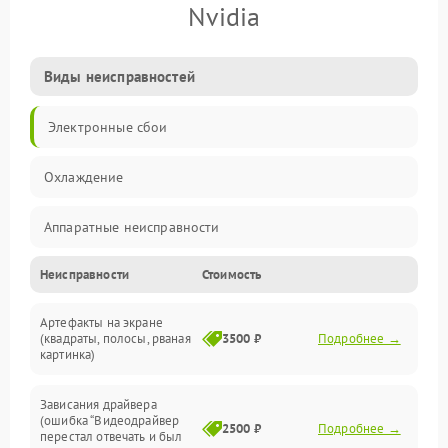
Nvidia
Виды неисправностей
Электронные сбои
Охлаждение
Аппаратные неисправности
Неисправности
Стоимость
Перегрев и термопроблемы
Артефакты на экране
Видео
(квадраты, полосы, рваная
3500 ₽
Подробнее →
картинка)
Программные ошибки
Зависания драйвера
(ошибка “Видеодрайвер
Интерфейсные и коммуникационные проблемы
2500 ₽
Подробнее →
перестал отвечать и был