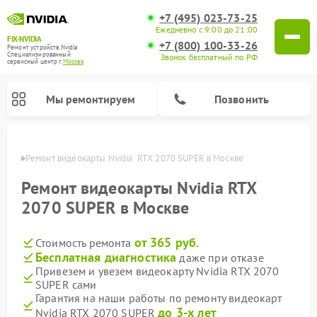
+7 (495) 023-73-25
Ежедневно с 9:00 до 21:00
FIX-NVIDIA
+7 (800) 100-33-26
Ремонт устройств Nvidia
Специализированный
Звонок бесплатный по РФ
cервисный центр г.
Москва
Мы ремонтируем
Позвонить
оскве
Ремонт видеокарты Nvidia  RTX 2070 SUPER в Москве
Ремонт видеокарты Nvidia RTX
2070 SUPER в Москве
от 365 руб.
Стоимость ремонта
Бесплатная диагностика
даже при отказе
Привезем и увезем видеокарту Nvidia RTX 2070
SUPER сами
Гарантия на наши работы по ремонту видеокарт
до 3-х лет
Nvidia RTX 2070 SUPER