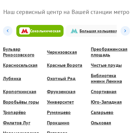
Наш сервисный центр на Вашей станции метро
Сокольническая
Большая кольцевая
Бульвар
Преображенская
Черкизовская
Рокоссовского
площадь
Красносельская
Красные Ворота
Чистые пруды
Библиотека
Лубянка
Охотный Ряд
имени Ленина
Кропоткинская
Фрунзенская
Спортивная
Воробьёвы горы
Университет
Юго-Западная
Тропарёво
Румянцево
Саларьево
Филатов Луг
Прокшино
Ольховая