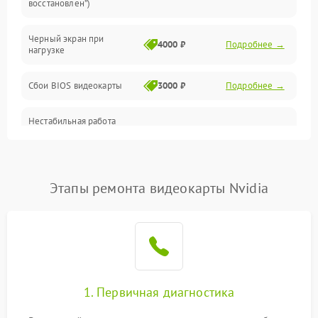
восстановлен”)
Питание
Черный экран при
4000 ₽
Подробнее →
нагрузке
Электропитание
Сбои BIOS видеокарты
3000 ₽
Подробнее →
ПО
Нестабильная работа
Электронные компоненты
после обновления
2000 ₽
Подробнее →
драйверов
Интерфейсы
Этапы ремонта видеокарты Nvidia
Общие поломки
Система охлаждения
Экран (дисплей)
1. Первичная диагностика
Программные сбои