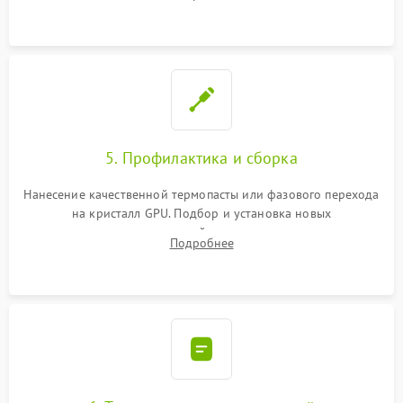
чипа и дефектной памяти GDDR. Прошивка BIOS
программатором.
5. Профилактика и сборка
Нанесение качественной термопасты или фазового перехода
на кристалл GPU. Подбор и установка новых
термопрокладок правильной толщины на память и цепи
Подробнее
питания. Монтаж радиатора и бэкплейта, подключение и
проверка кулеров.