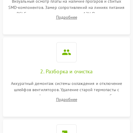
Визуальный осмотр платы на наличие прогаров и сбитых
SMD-компонентов. Замер сопротивлений на линиях питания
Механические повреждения
PCI-E и дополнительных разъемах 12V. Проверка на
Подробнее
короткое замыкание основных дросселей питания GPU и
Режим работы
памяти.
ПО/Микропрограмма
2. Разборка и очистка
Аккуратный демонтаж системы охлаждения и отключение
шлейфов вентиляторов. Удаление старой термопасты с
кристалла графического чипа и термопрокладок с банок
Подробнее
памяти и зоны VRM. Очистка платы от пыли и окислов.