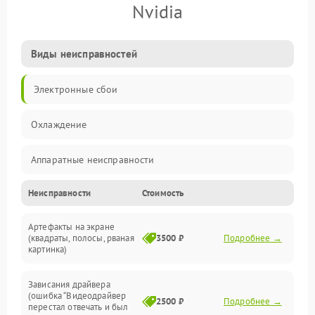
Nvidia
Виды неисправностей
Электронные сбои
Охлаждение
Аппаратные неисправности
Неисправности
Стоимость
Перегрев и термопроблемы
Артефакты на экране
Видео
(квадраты, полосы, рваная
3500 ₽
Подробнее →
картинка)
Программные ошибки
Зависания драйвера
(ошибка “Видеодрайвер
Интерфейсные и коммуникационные проблемы
2500 ₽
Подробнее →
перестал отвечать и был