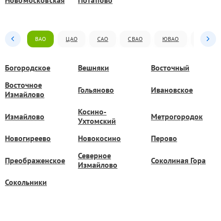
Новомосковская
Потапово
ВАО
ЦАО
САО
СВАО
ЮВАО
ЮАО
Богородское
Вешняки
Восточный
Восточное
Гольяново
Ивановское
Измайлово
Косино-
Измайлово
Метрогородок
Ухтомский
Новогиреево
Новокосино
Перово
Северное
Преображенское
Соколиная Гора
Измайлово
Сокольники