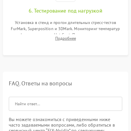
6. Тестирование под нагрузкой
Установка в стенд и прогон длительных стресс-тестов
FurMark, Superposition и 3DMark. Мониторинг температур
графического чипа и Hot Spot. Проверка на отсутствие
Подробнее
артефактов изображения, вылетов драйвера и зависаний.
FAQ. Ответы на вопросы
Вы можете ознакомиться с приведенными ниже
часто задаваемыми вопросами, либо обратиться в
сервисный центр “FIX-Nvidia” по следующему