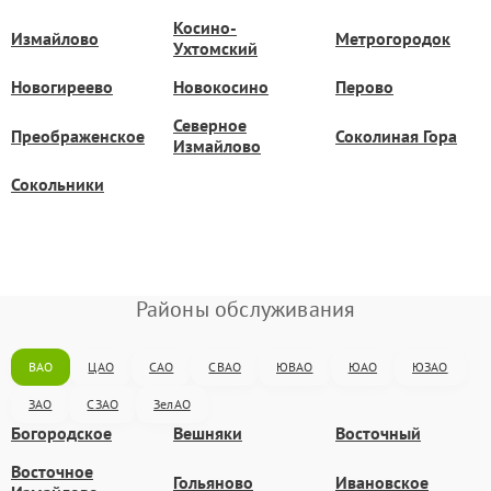
Косино-
Измайлово
Метрогородок
Ухтомский
Новогиреево
Новокосино
Перово
Северное
Преображенское
Соколиная Гора
Измайлово
Сокольники
Районы обслуживания
ВАО
ЦАО
САО
СВАО
ЮВАО
ЮАО
ЮЗАО
ЗАО
СЗАО
ЗелАО
Богородское
Вешняки
Восточный
Восточное
Гольяново
Ивановское