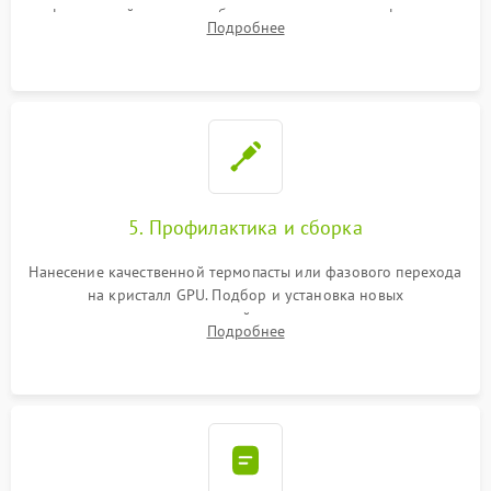
инфракрасной станции реболлинг или замена графического
Подробнее
чипа и дефектной памяти GDDR. Прошивка BIOS
программатором.
5. Профилактика и сборка
Нанесение качественной термопасты или фазового перехода
на кристалл GPU. Подбор и установка новых
термопрокладок правильной толщины на память и цепи
Подробнее
питания. Монтаж радиатора и бэкплейта, подключение и
проверка кулеров.