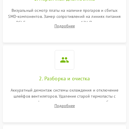
Визуальный осмотр платы на наличие прогаров и сбитых
SMD-компонентов. Замер сопротивлений на линиях питания
PCI-E и дополнительных разъемах 12V. Проверка на
Подробнее
короткое замыкание основных дросселей питания GPU и
памяти.
2. Разборка и очистка
Аккуратный демонтаж системы охлаждения и отключение
шлейфов вентиляторов. Удаление старой термопасты с
кристалла графического чипа и термопрокладок с банок
Подробнее
памяти и зоны VRM. Очистка платы от пыли и окислов.