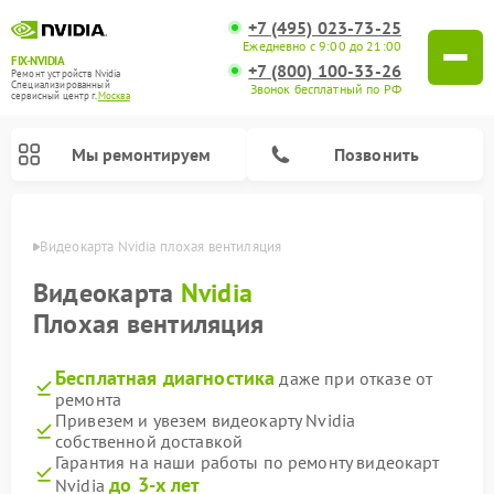
+7 (495) 023-73-25
Ежедневно с 9:00 до 21:00
FIX-NVIDIA
+7 (800) 100-33-26
Ремонт устройств Nvidia
Специализированный
Звонок бесплатный по РФ
cервисный центр г.
Москва
Мы ремонтируем
Позвонить
оскве
Видеокарта Nvidia плохая вентиляция
Видеокарта
Nvidia
Плохая вентиляция
Бесплатная диагностика
даже при отказе от
ремонта
Привезем и увезем видеокарту Nvidia
собственной доставкой
Гарантия на наши работы по ремонту видеокарт
до 3-х лет
Nvidia