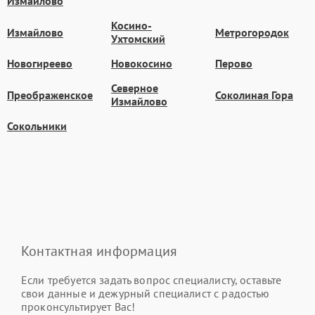
Измайлово
Косино-
Измайлово
Метрогородок
Ухтомский
Новогиреево
Новокосино
Перово
Северное
Преображенское
Соколиная Гора
Измайлово
Сокольники
Контактная информация
Если требуется задать вопрос специалисту, оставьте
свои данные и дежурный специалист с радостью
проконсультирует Вас!