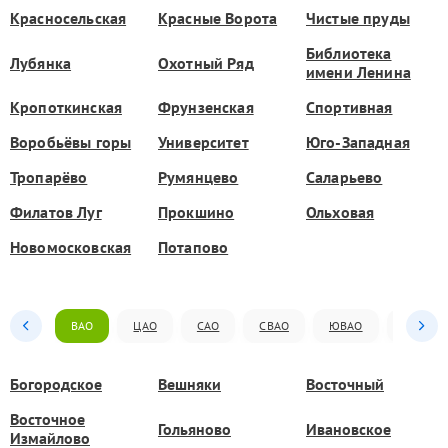
Красносельская
Красные Ворота
Чистые пруды
Библиотека
Лубянка
Охотный Ряд
имени Ленина
Кропоткинская
Фрунзенская
Спортивная
Воробьёвы горы
Университет
Юго-Западная
Тропарёво
Румянцево
Саларьево
Филатов Луг
Прокшино
Ольховая
Новомосковская
Потапово
ВАО
ЦАО
САО
СВАО
ЮВАО
ЮАО
Богородское
Вешняки
Восточный
Восточное
Гольяново
Ивановское
Измайлово