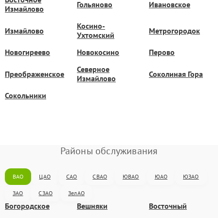
Гольяново
Ивановское
Измайлово
Косино-
Измайлово
Метрогородок
Ухтомский
Новогиреево
Новокосино
Перово
Северное
Преображенское
Соколиная Гора
Измайлово
Сокольники
Районы обслуживания
ВАО
ЦАО
САО
СВАО
ЮВАО
ЮАО
ЮЗАО
ЗАО
СЗАО
ЗелАО
Богородское
Вешняки
Восточный