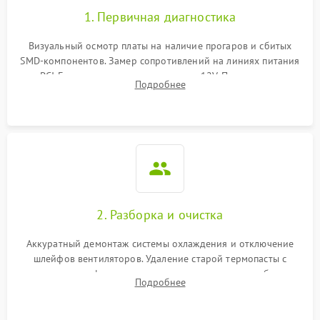
1. Первичная диагностика
Визуальный осмотр платы на наличие прогаров и сбитых
SMD-компонентов. Замер сопротивлений на линиях питания
PCI-E и дополнительных разъемах 12V. Проверка на
Подробнее
короткое замыкание основных дросселей питания GPU и
памяти.
2. Разборка и очистка
Аккуратный демонтаж системы охлаждения и отключение
шлейфов вентиляторов. Удаление старой термопасты с
кристалла графического чипа и термопрокладок с банок
Подробнее
памяти и зоны VRM. Очистка платы от пыли и окислов.