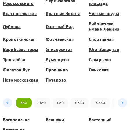
Черкизовская
Рокоссовского
площадь
Красносельская
Красные Ворота
Чистые пруды
Библиотека
Лубянка
Охотный Ряд
имени Ленина
Кропоткинская
Фрунзенская
Спортивная
Воробьёвы горы
Университет
Юго-Западная
Тропарёво
Румянцево
Саларьево
Филатов Луг
Прокшино
Ольховая
Новомосковская
Потапово
ВАО
ЦАО
САО
СВАО
ЮВАО
ЮАО
Богородское
Вешняки
Восточный
Восточное