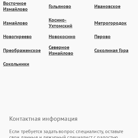
Восточное
Гольяново
Ивановское
Измайлово
Косино-
Измайлово
Метрогородок
Ухтомский
Новогиреево
Новокосино
Перово
Северное
Преображенское
Соколиная Гора
Измайлово
Сокольники
Контактная информация
Если требуется задать вопрос специалисту, оставьте
свои данные и дежурный специалист с радостью