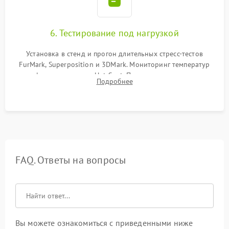
6. Тестирование под нагрузкой
Установка в стенд и прогон длительных стресс-тестов
FurMark, Superposition и 3DMark. Мониторинг температур
графического чипа и Hot Spot. Проверка на отсутствие
Подробнее
артефактов изображения, вылетов драйвера и зависаний.
FAQ. Ответы на вопросы
Вы можете ознакомиться с приведенными ниже