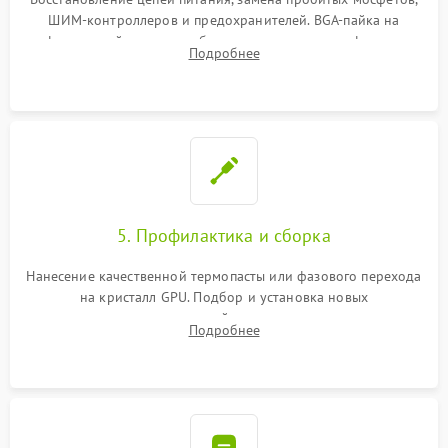
ШИМ-контроллеров и предохранителей. BGA-пайка на
инфракрасной станции реболлинг или замена графического
Подробнее
чипа и дефектной памяти GDDR. Прошивка BIOS
программатором.
5. Профилактика и сборка
Нанесение качественной термопасты или фазового перехода
на кристалл GPU. Подбор и установка новых
термопрокладок правильной толщины на память и цепи
Подробнее
питания. Монтаж радиатора и бэкплейта, подключение и
проверка кулеров.