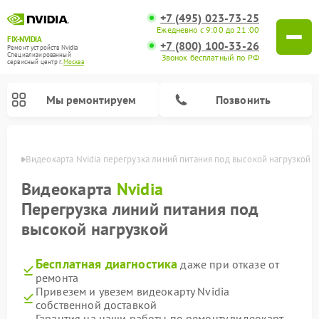
+7 (495) 023-73-25
Ежедневно с 9:00 до 21:00
FIX-NVIDIA
+7 (800) 100-33-26
Ремонт устройств Nvidia
Специализированный
Звонок бесплатный по РФ
cервисный центр г.
Москва
Мы ремонтируем
Позвонить
оскве
Видеокарта Nvidia перегрузка линий питания под высокой нагрузкой
Видеокарта
Nvidia
Перегрузка линий питания под
высокой нагрузкой
Бесплатная диагностика
даже при отказе от
ремонта
Привезем и увезем видеокарту Nvidia
собственной доставкой
Гарантия на наши работы по ремонту видеокарт