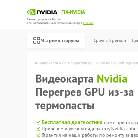
FIX-NVIDIA
Ремонт устройств Nvidia
Специализированный cервисный центр г.
Москва
Мы ремонтируем
Срочный ремонт
Це
арт Nvidia в Москве
Видеокарта Nvidia перегрев gpu из‑за высохшей термо
Видеокарта
Nvidia
Перегрев GPU из‑за
термопасты
Бесплатная диагностика
даже при отказ
Привезем и увезем видеокарту Nvidia собс
Гарантия на наши работы по ремонту виде