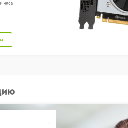
и часа
ны
цию