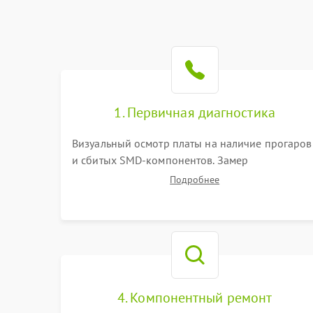
1. Первичная диагностика
Визуальный осмотр платы на наличие прогаров
и сбитых SMD-компонентов. Замер
сопротивлений на линиях питания PCI-E и
Подробнее
дополнительных разъемах 12V. Проверка на
короткое замыкание основных дросселей
питания GPU и памяти.
4. Компонентный ремонт