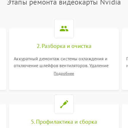
Этапы ремонта видеокарты Nvidia
2. Разборка и очистка
Аккуратный демонтаж системы охлаждения и
отключение шлейфов вентиляторов. Удаление
старой термопасты с кристалла графического
Подробнее
чипа и термопрокладок с банок памяти и зоны
VRM. Очистка платы от пыли и окислов.
5. Профилактика и сборка