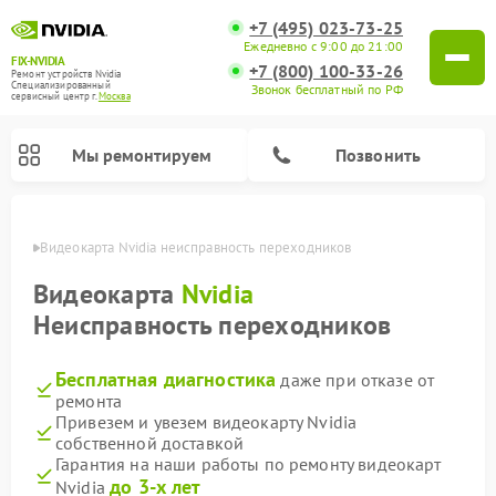
+7 (495) 023-73-25
Ежедневно с 9:00 до 21:00
FIX-NVIDIA
+7 (800) 100-33-26
Ремонт устройств Nvidia
Специализированный
Звонок бесплатный по РФ
cервисный центр г.
Москва
Мы ремонтируем
Позвонить
оскве
Видеокарта Nvidia неисправность переходников
Видеокарта
Nvidia
Неисправность переходников
Бесплатная диагностика
даже при отказе от
ремонта
Привезем и увезем видеокарту Nvidia
собственной доставкой
Гарантия на наши работы по ремонту видеокарт
до 3-х лет
Nvidia