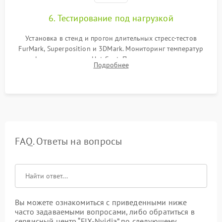
6. Тестирование под нагрузкой
Установка в стенд и прогон длительных стресс-тестов
FurMark, Superposition и 3DMark. Мониторинг температур
графического чипа и Hot Spot. Проверка на отсутствие
Подробнее
артефактов изображения, вылетов драйвера и зависаний.
FAQ. Ответы на вопросы
Вы можете ознакомиться с приведенными ниже
часто задаваемыми вопросами, либо обратиться в
сервисный центр “FIX-Nvidia” по следующему