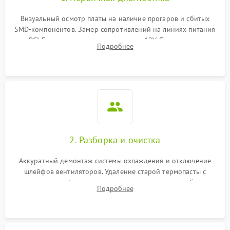
Визуальный осмотр платы на наличие прогаров и сбитых
SMD-компонентов. Замер сопротивлений на линиях питания
PCI-E и дополнительных разъемах 12V. Проверка на
Подробнее
короткое замыкание основных дросселей питания GPU и
памяти.
2. Разборка и очистка
Аккуратный демонтаж системы охлаждения и отключение
шлейфов вентиляторов. Удаление старой термопасты с
кристалла графического чипа и термопрокладок с банок
Подробнее
памяти и зоны VRM. Очистка платы от пыли и окислов.