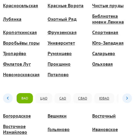
Красносельская
Красные Ворота
Чистые пруды
Библиотека
Лубянка
Охотный Ряд
имени Ленина
Кропоткинская
Фрунзенская
Спортивная
Воробьёвы горы
Университет
Юго-Западная
Тропарёво
Румянцево
Саларьево
Филатов Луг
Прокшино
Ольховая
Новомосковская
Потапово
ВАО
ЦАО
САО
СВАО
ЮВАО
ЮАО
Богородское
Вешняки
Восточный
Восточное
Гольяново
Ивановское
Измайлово