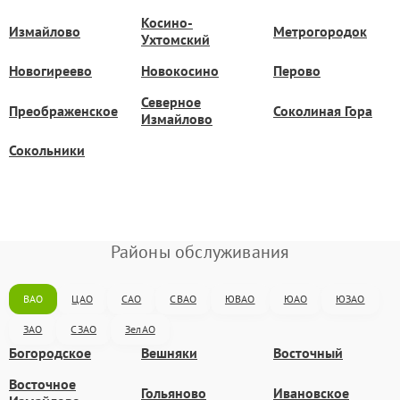
Косино-
Измайлово
Метрогородок
Ухтомский
Новогиреево
Новокосино
Перово
Северное
Преображенское
Соколиная Гора
Измайлово
Сокольники
Районы обслуживания
ВАО
ЦАО
САО
СВАО
ЮВАО
ЮАО
ЮЗАО
ЗАО
СЗАО
ЗелАО
Богородское
Вешняки
Восточный
Восточное
Гольяново
Ивановское