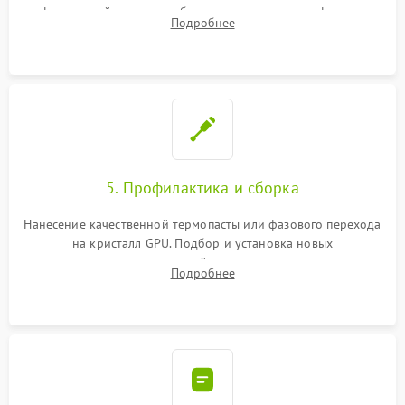
инфракрасной станции реболлинг или замена графического
Подробнее
чипа и дефектной памяти GDDR. Прошивка BIOS
программатором.
5. Профилактика и сборка
Нанесение качественной термопасты или фазового перехода
на кристалл GPU. Подбор и установка новых
термопрокладок правильной толщины на память и цепи
Подробнее
питания. Монтаж радиатора и бэкплейта, подключение и
проверка кулеров.