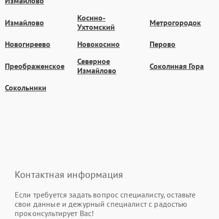
Измайлово
Косино-
Измайлово
Метрогородок
Ухтомский
Новогиреево
Новокосино
Перово
Северное
Преображенское
Соколиная Гора
Измайлово
Сокольники
Контактная информация
Если требуется задать вопрос специалисту, оставьте
свои данные и дежурный специалист с радостью
проконсультирует Вас!