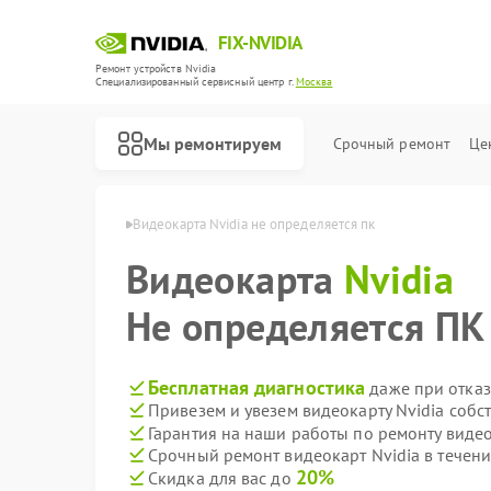
FIX-NVIDIA
Ремонт устройств Nvidia
Специализированный cервисный центр г.
Москва
Мы ремонтируем
Срочный ремонт
Це
арт Nvidia в Москве
Видеокарта Nvidia не определяется пк
Видеокарта
Nvidia
Не определяется ПК
Бесплатная диагностика
даже при отказ
Привезем и увезем видеокарту Nvidia собс
Гарантия на наши работы по ремонту виде
Срочный ремонт видеокарт Nvidia в течени
20%
Скидка для вас до