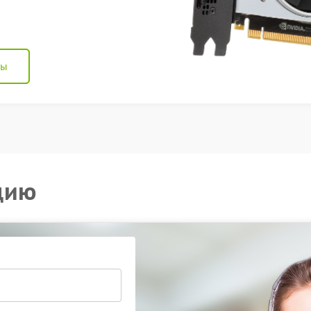
ны
цию