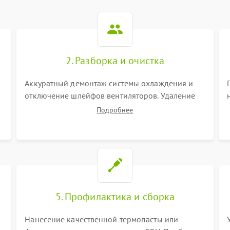
2. Разборка и очистка
Аккуратный демонтаж системы охлаждения и
отключение шлейфов вентиляторов. Удаление
старой термопасты с кристалла графического
Подробнее
чипа и термопрокладок с банок памяти и зоны
VRM. Очистка платы от пыли и окислов.
5. Профилактика и сборка
Нанесение качественной термопасты или