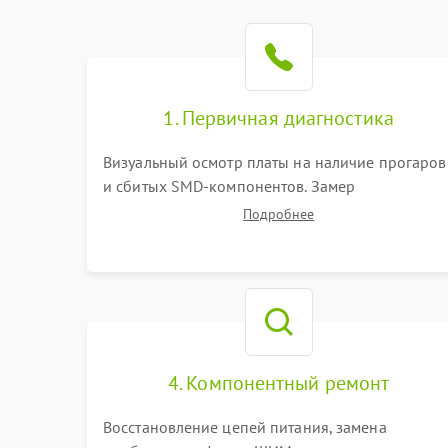
1. Первичная диагностика
Визуальный осмотр платы на наличие прогаров
и сбитых SMD-компонентов. Замер
сопротивлений на линиях питания PCI-E и
Подробнее
дополнительных разъемах 12V. Проверка на
короткое замыкание основных дросселей
питания GPU и памяти.
4. Компонентный ремонт
Восстановление цепей питания, замена