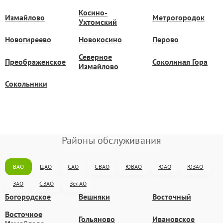
Косино-
Измайлово
Метрогородок
Ухтомский
Новогиреево
Новокосино
Перово
Северное
Преображенское
Соколиная Гора
Измайлово
Сокольники
Районы обслуживания
ВАО
ЦАО
САО
СВАО
ЮВАО
ЮАО
ЮЗАО
ЗАО
СЗАО
ЗелАО
Богородское
Вешняки
Восточный
Восточное
Гольяново
Ивановское