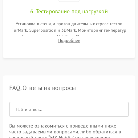
6. Тестирование под нагрузкой
Установка в стенд и прогон длительных стресс-тестов
FurMark, Superposition и 3DMark. Мониторинг температур
графического чипа и Hot Spot. Проверка на отсутствие
Подробнее
артефактов изображения, вылетов драйвера и зависаний.
FAQ. Ответы на вопросы
Вы можете ознакомиться с приведенными ниже
часто задаваемыми вопросами, либо обратиться в
сервисный центр “FIX-Nvidia” по следующему