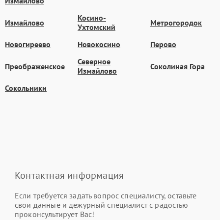
Измайлово
Косино-
Измайлово
Метрогородок
Ухтомский
Новогиреево
Новокосино
Перово
Северное
Преображенское
Соколиная Гора
Измайлово
Сокольники
Контактная информация
Если требуется задать вопрос специалисту, оставьте
свои данные и дежурный специалист с радостью
проконсультирует Вас!