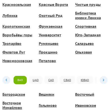
Красносельская
Красные Ворота
Чистые пруды
Библиотека
Лубянка
Охотный Ряд
имени Ленина
Кропоткинская
Фрунзенская
Спортивная
Воробьёвы горы
Университет
Юго-Западная
Тропарёво
Румянцево
Саларьево
Филатов Луг
Прокшино
Ольховая
Новомосковская
Потапово
ВАО
ЦАО
САО
СВАО
ЮВАО
ЮАО
Богородское
Вешняки
Восточный
Восточное
Гольяново
Ивановское
Измайлово