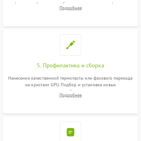
инфракрасной станции реболлинг или замена графического
Подробнее
чипа и дефектной памяти GDDR. Прошивка BIOS
программатором.
5. Профилактика и сборка
Нанесение качественной термопасты или фазового перехода
на кристалл GPU. Подбор и установка новых
термопрокладок правильной толщины на память и цепи
Подробнее
питания. Монтаж радиатора и бэкплейта, подключение и
проверка кулеров.