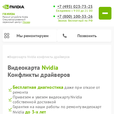
+7 (495) 023-73-25
Ежедневно с 9:00 до 21:00
FIX-NVIDIA
+7 (800) 100-33-26
Ремонт устройств Nvidia
Специализированный
Звонок бесплатный по РФ
cервисный центр г.
Москва
Мы ремонтируем
Позвонить
оскве
Видеокарта Nvidia конфликты драйверов
Видеокарта
Nvidia
Конфликты драйверов
Бесплатная диагностика
даже при отказе от
ремонта
Привезем и увезем видеокарту Nvidia
собственной доставкой
Гарантия на наши работы по ремонту видеокарт
до 3-х лет
Nvidia