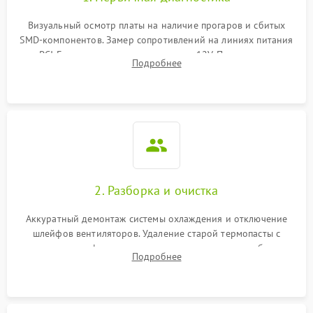
Визуальный осмотр платы на наличие прогаров и сбитых
SMD-компонентов. Замер сопротивлений на линиях питания
PCI-E и дополнительных разъемах 12V. Проверка на
Подробнее
короткое замыкание основных дросселей питания GPU и
памяти.
2. Разборка и очистка
Аккуратный демонтаж системы охлаждения и отключение
шлейфов вентиляторов. Удаление старой термопасты с
кристалла графического чипа и термопрокладок с банок
Подробнее
памяти и зоны VRM. Очистка платы от пыли и окислов.