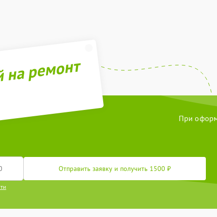
й на ремонт
При оформл
Отправить заявку и получить 1500 ₽
сти