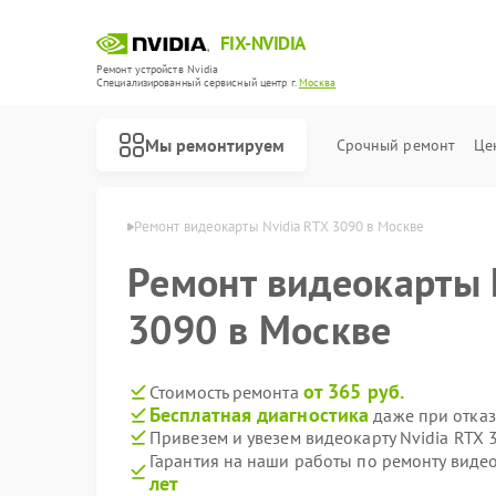
FIX-NVIDIA
Ремонт устройств Nvidia
Специализированный cервисный центр г.
Москва
Мы ремонтируем
Срочный ремонт
Це
арт Nvidia в Москве
Ремонт видеокарты Nvidia RTX 3090 в Москве
Ремонт видеокарты 
3090 в Москве
от 365 руб.
Стоимость ремонта
Бесплатная диагностика
даже при отказ
Привезем и увезем видеокарту Nvidia RTX 
Гарантия на наши работы по ремонту виде
лет