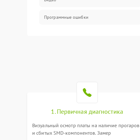
Программные ошибки
Интерфейсные и коммуникационные
проблемы
Питание
Электропитание
ПО
Электронные компоненты
1. Первичная диагностика
Визуальный осмотр платы на наличие прогаров
Интерфейсы
и сбитых SMD-компонентов. Замер