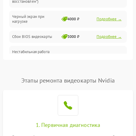
восстановлен”)
Питание
Черный экран при
4000 ₽
Подробнее →
нагрузке
Электропитание
Сбои BIOS видеокарты
3000 ₽
Подробнее →
ПО
Нестабильная работа
Электронные компоненты
после обновления
2000 ₽
Подробнее →
драйверов
Интерфейсы
Этапы ремонта видеокарты Nvidia
Общие поломки
Система охлаждения
Экран (дисплей)
1. Первичная диагностика
Программные сбои