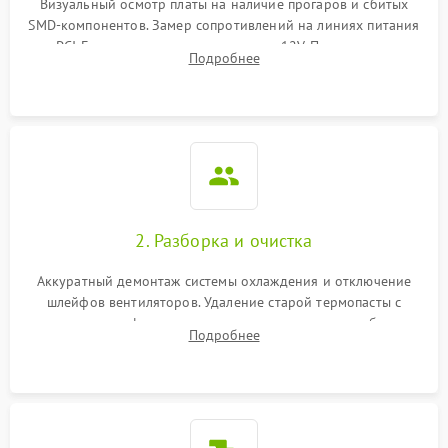
Визуальный осмотр платы на наличие прогаров и сбитых
SMD-компонентов. Замер сопротивлений на линиях питания
Механические повреждения
PCI-E и дополнительных разъемах 12V. Проверка на
Подробнее
короткое замыкание основных дросселей питания GPU и
Режим работы
памяти.
ПО/Микропрограмма
2. Разборка и очистка
Аккуратный демонтаж системы охлаждения и отключение
шлейфов вентиляторов. Удаление старой термопасты с
кристалла графического чипа и термопрокладок с банок
Подробнее
памяти и зоны VRM. Очистка платы от пыли и окислов.