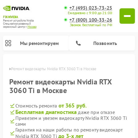
+7 (495) 023-73-25
Ежедневно с 9:00 до 21:00
FIX-NVIDIA
+7 (800) 100-33-26
Ремонт устройств Nvidia
Специализированный
Звонок бесплатный по РФ
cервисный центр г.
Москва
Мы ремонтируем
Позвонить
оскве
Ремонт видеокарты Nvidia RTX 3060 Ti в Москве
Ремонт видеокарты Nvidia RTX
3060 Ti в Москве
от 365 руб.
Стоимость ремонта
Бесплатная диагностика
даже при отказе
Привезем и увезем видеокарту Nvidia RTX 3060 Ti
сами
Гарантия на наши работы по ремонту видеокарт
до 3-х лет
Nvidia RTX 3060 Ti