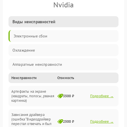
Nvidia
Виды неисправностей
Электронные сбои
Охлаждение
Аппаратные неисправности
Неисправности
Стоимость
Перегрев и термопроблемы
Артефакты на экране
Видео
(квадраты, полосы, рваная
3500 ₽
Подробнее →
картинка)
Программные ошибки
Зависания драйвера
(ошибка “Видеодрайвер
Интерфейсные и коммуникационные проблемы
2500 ₽
Подробнее →
перестал отвечать и был