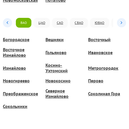
Новомосковская
Потапово
ВАО
ЦАО
САО
СВАО
ЮВАО
ЮАО
Богородское
Вешняки
Восточный
Восточное
Гольяново
Ивановское
Измайлово
Косино-
Измайлово
Метрогородок
Ухтомский
Новогиреево
Новокосино
Перово
Северное
Преображенское
Соколиная Гора
Измайлово
Сокольники