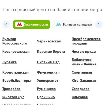
Наш сервисный центр на Вашей станции метро
Сокольническая
Большая кольцевая
Бульвар
Преображенская
Черкизовская
Рокоссовского
площадь
Красносельская
Красные Ворота
Чистые пруды
Библиотека
Лубянка
Охотный Ряд
имени Ленина
Кропоткинская
Фрунзенская
Спортивная
Воробьёвы горы
Университет
Юго-Западная
Тропарёво
Румянцево
Саларьево
Филатов Луг
Прокшино
Ольховая