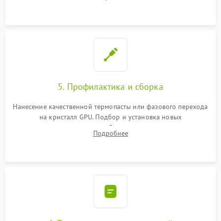
чипа и дефектной памяти GDDR. Прошивка BIOS
программатором.
5. Профилактика и сборка
Нанесение качественной термопасты или фазового перехода
на кристалл GPU. Подбор и установка новых
термопрокладок правильной толщины на память и цепи
Подробнее
питания. Монтаж радиатора и бэкплейта, подключение и
проверка кулеров.