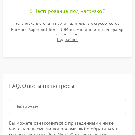
6. Тестирование под нагрузкой
Установка в стенд и прогон длительных стресс-тестов
FurMark, Superposition и 3DMark. Мониторинг температур
графического чипа и Hot Spot. Проверка на отсутствие
Подробнее
артефактов изображения, вылетов драйвера и зависаний.
FAQ. Ответы на вопросы
Вы можете ознакомиться с приведенными ниже
часто задаваемыми вопросами, либо обратиться в
сервисный центр “FIX-Nvidia” по следующему