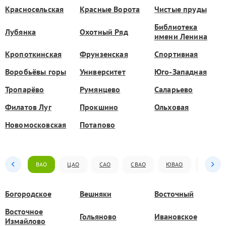
Красносельская
Красные Ворота
Чистые пруды
Библиотека
Лубянка
Охотный Ряд
имени Ленина
Кропоткинская
Фрунзенская
Спортивная
Воробьёвы горы
Университет
Юго-Западная
Тропарёво
Румянцево
Саларьево
Филатов Луг
Прокшино
Ольховая
Новомосковская
Потапово
ВАО
ЦАО
САО
СВАО
ЮВАО
ЮАО
Богородское
Вешняки
Восточный
Восточное
Гольяново
Ивановское
Измайлово