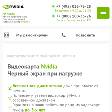
+7 (495) 023-73-25
Ежедневно с 9:00 до 21:00
FIX-NVIDIA
+7 (800) 100-33-26
Ремонт устройств Nvidia
Специализированный
Звонок бесплатный по РФ
cервисный центр г.
Москва
Мы ремонтируем
Позвонить
оскве
Видеокарта Nvidia черный экран при нагрузке
Видеокарта
Nvidia
Черный экран при нагрузке
Бесплатная диагностика
даже при отказе от
ремонта
Привезем и увезем видеокарту Nvidia
собственной доставкой
Гарантия на наши работы по ремонту видеокарт
до 3-х лет
Nvidia