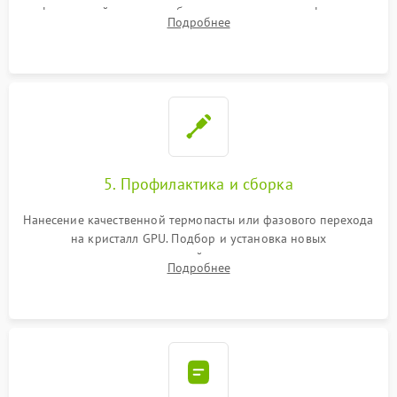
инфракрасной станции реболлинг или замена графического
Подробнее
чипа и дефектной памяти GDDR. Прошивка BIOS
программатором.
5. Профилактика и сборка
Нанесение качественной термопасты или фазового перехода
на кристалл GPU. Подбор и установка новых
термопрокладок правильной толщины на память и цепи
Подробнее
питания. Монтаж радиатора и бэкплейта, подключение и
проверка кулеров.