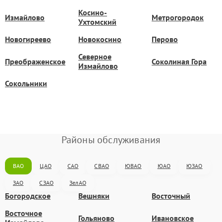
Косино-
Измайлово
Метрогородок
Ухтомский
Новогиреево
Новокосино
Перово
Северное
Преображенское
Соколиная Гора
Измайлово
Сокольники
Районы обслуживания
ВАО
ЦАО
САО
СВАО
ЮВАО
ЮАО
ЮЗАО
ЗАО
СЗАО
ЗелАО
Богородское
Вешняки
Восточный
Восточное
Гольяново
Ивановское