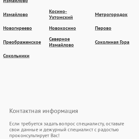
Измайлово
Косино-
Измайлово
Метрогородок
Ухтомский
Новогиреево
Новокосино
Перово
Северное
Преображенское
Соколиная Гора
Измайлово
Сокольники
Контактная информация
Если требуется задать вопрос специалисту, оставьте
свои данные и дежурный специалист с радостью
проконсультирует Вас!