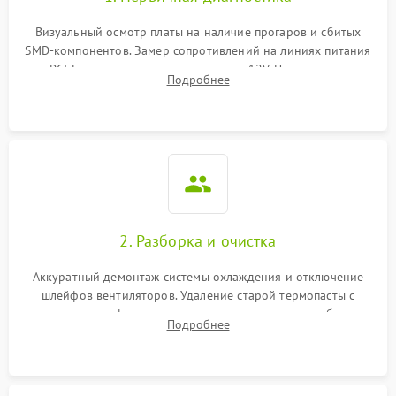
Визуальный осмотр платы на наличие прогаров и сбитых
SMD-компонентов. Замер сопротивлений на линиях питания
PCI-E и дополнительных разъемах 12V. Проверка на
Подробнее
короткое замыкание основных дросселей питания GPU и
памяти.
2. Разборка и очистка
Аккуратный демонтаж системы охлаждения и отключение
шлейфов вентиляторов. Удаление старой термопасты с
кристалла графического чипа и термопрокладок с банок
Подробнее
памяти и зоны VRM. Очистка платы от пыли и окислов.