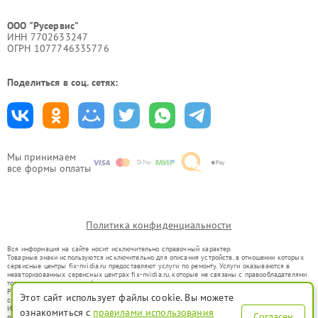
ООО "Русервис"
ИНН 7702633247
ОГРН 1077746335776
Поделиться в соц. сетях:
Мы принимаем
все формы оплаты
Политика конфиденциальности
Вся информация на сайте носит исключительно справочный характер.
Товарные знаки используются исключительно для описания устройств, в отношении которых
сервисные центры fix-nvidia.ru предоставляют услуги по ремонту. Услуги оказываются в
неавторизованных сервисных центрах fix-nvidia.ru, которые не связаны с правообладателями
товарных знаков или их официальными представителями.
Ремонт осуществляется для устройств, уже введенных в гражданский оборот в соответствии
Этот сайт использует файлы cookie. Вы можете
со статьей 1487 ГК РФ.
Использование товарных знаков не преследует цели индивидуализации услуг или введения
ознакомиться с
правилами использования
Согласен
потребителей в заблуждение, а служит для информирования о предоставляемых услугах по