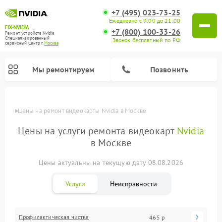
+7 (495) 023-73-25
Ежедневно с 9:00 до 21:00
FIX-NVIDIA
+7 (800) 100-33-26
Ремонт устройств Nvidia
Специализированный
Звонок бесплатный по РФ
cервисный центр г.
Москва
Мы ремонтируем
Позвонить
Цены
Цены на ремонт видеокарты Nvidia в Москве
Цены на услуги ремонта видеокарт
Nvidia
в Москве
Цены актуальны на текущую дату 08.08.2026
Услуги
Неисправности
Профилактическая чистка
465 р